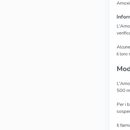
Amoxil
Infor
L'Amox
verific
Alcune
il loro
Mod
L'Amox
500 mg
Per i 
sospen
Il far