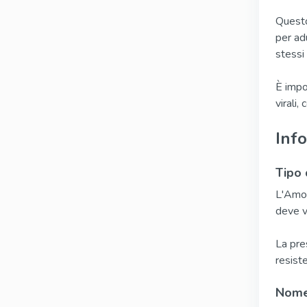
Questo
per ad
stessi 
È impo
virali,
Info
Tipo 
L'Amox
deve v
La pre
resiste
Nome