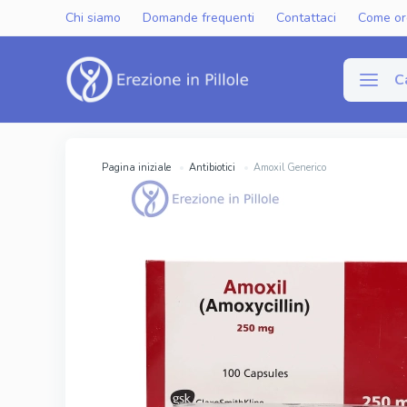
Chi siamo
Domande frequenti
Contattaci
Come or
C
Disfun
Pagina iniziale
Antibiotici
Amoxil Generico
Viagra Gen
Cialis Gene
Levitra Ge
Viagra Ori
Cialis Orig
Levitra Or