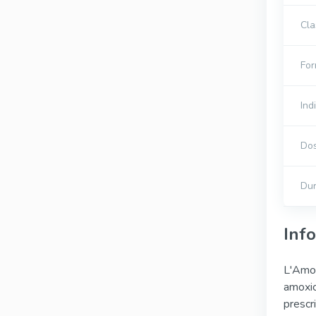
Cla
Fo
Ind
Do
Dur
Inf
L'Amox
amoxic
prescri