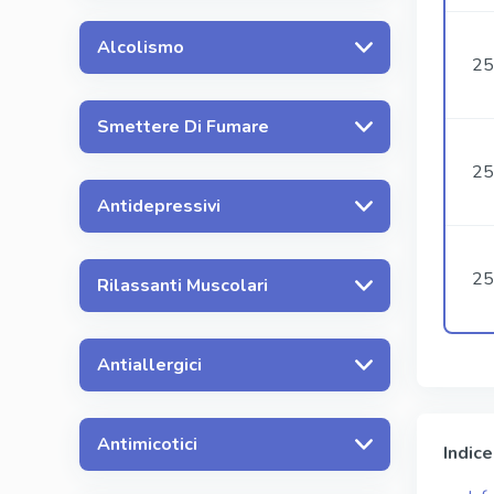
Alcolismo
25
Smettere Di Fumare
25
Antidepressivi
25
Rilassanti Muscolari
Antiallergici
Antimicotici
Indice