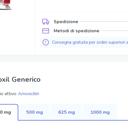
Kamagra Soft Tabs
Kamagra Gold
Spedizione
ofessional
Kamagra Effervescence
Metodi di spedizione
fessional
Kamagra Oral Jelly
Consegna gratuita per ordini superiori 
ofessional
Viagra Oral Jelly
per Active
Apcalis Sx Oral Jelly
xil Generico
io attivo:
Amoxicillin
0 mg
500 mg
625 mg
1000 mg