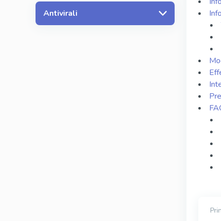
Inf
Inf
Antivirali
Mod
Eff
Int
Pre
FAQ
Pri