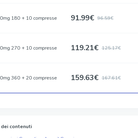
91.99
€
0mg 180 + 10 compresse
96.59€
119.21
€
0mg 270 + 10 compresse
125.17€
159.63
€
0mg 360 + 20 compresse
167.61€
 dei contenuti