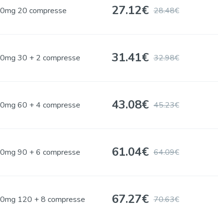
27.12
€
0mg 20 compresse
28.48€
31.41
€
0mg 30 + 2 compresse
32.98€
43.08
€
0mg 60 + 4 compresse
45.23€
61.04
€
0mg 90 + 6 compresse
64.09€
67.27
€
0mg 120 + 8 compresse
70.63€