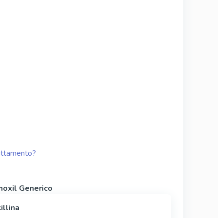
lattamento?
moxil Generico
illina