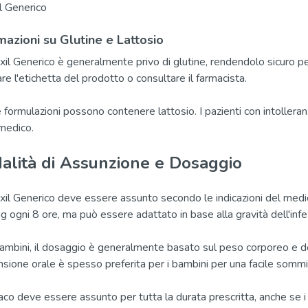
 Generico
mazioni su Glutine e Lattosio
il Generico è generalmente privo di glutine, rendendolo sicuro per i
are l'etichetta del prodotto o consultare il farmacista.
 formulazioni possono contenere lattosio. I pazienti con intollera
 medico.
alità di Assunzione e Dosaggio
il Generico deve essere assunto secondo le indicazioni del medico.
 ogni 8 ore, ma può essere adattato in base alla gravità dell'infez
bambini, il dosaggio è generalmente basato sul peso corporeo e 
sione orale è spesso preferita per i bambini per una facile sommi
maco deve essere assunto per tutta la durata prescritta, anche se 