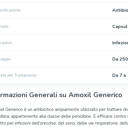
Antibio
ssificazione
Capsul
rmato
Infezio
icazioni
Da 250
saggio
Da 7 a 
ata del Trattamento
ormazioni Generali su Amoxil Generico
il Generico è un antibiotico ampiamente utilizzato per trattare dive
illina, appartenente alla classe delle penicilline. È efficace con
tto per infezioni dell'orecchio, del seno, delle vie respiratorie, dell