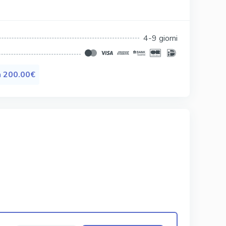
Silagra
Tadacip
4-9 giorni
Tadapox
Tadalis Sx
a
200.00€