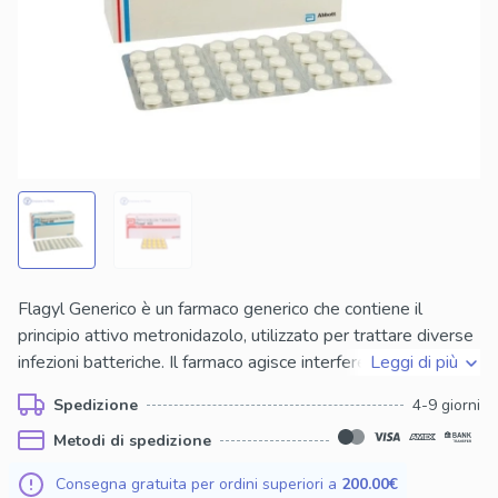
Flagyl Generico è un farmaco generico che contiene il
principio attivo metronidazolo, utilizzato per trattare diverse
infezioni batteriche. Il farmaco agisce interferendo con il
Leggi di più
DNA dei batteri, causando la loro morte o inibendo la loro
Spedizione
4-9 giorni
crescita. La sua efficacia nel trattamento di infezioni come
Metodi di spedizione
vaginosi batterica, tricomoniasi e infezioni del tratto
gastrointestinale lo rende una scelta affidabile per
Consegna gratuita per ordini superiori a
200.00€
migliorare la salute e il benessere dei pazienti.