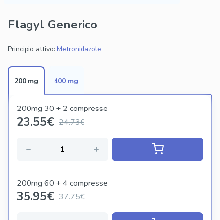
Flagyl Generico
Principio attivo:
Metronidazole
200 mg
400 mg
200mg 30 + 2 compresse
23.55
€
24.73€
200mg 60 + 4 compresse
35.95
€
37.75€