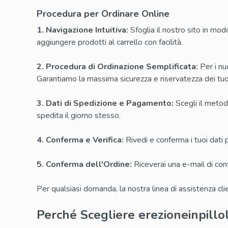
Kamagra
Procedura per Ordinare Online
1. Navigazione Intuitiva:
Sfoglia il nostro sito in modo
Avana
aggiungere prodotti al carrello con facilità.
Viagra Pr
2. Procedura di Ordinazione Semplificata:
Per i nuo
Cialis Pro
Garantiamo la massima sicurezza e riservatezza dei tuoi
Levitra Pr
3. Dati di Spedizione e Pagamento:
Scegli il metodo
Viagra Su
spedita il giorno stesso.
4. Conferma e Verifica:
Rivedi e conferma i tuoi dati pr
5. Conferma dell'Ordine:
Riceverai una e-mail di conf
Per qualsiasi domanda, la nostra linea di assistenza clie
Perché Scegliere erezioneinpillol