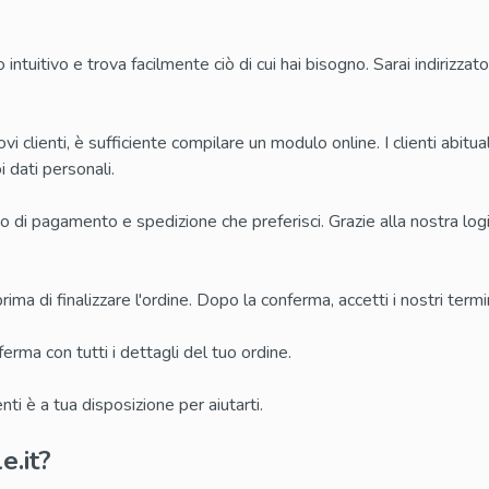
Kamagra Soft Tabs
 intuitivo e trova facilmente ciò di cui hai bisogno. Sarai indirizzat
Kamagra Gold
ofessional
Kamagra Effervescence
vi clienti, è sufficiente compilare un modulo online. I clienti abit
fessional
Kamagra Oral Jelly
 dati personali.
ofessional
Viagra Oral Jelly
 di pagamento e spedizione che preferisci. Grazie alla nostra logis
per Active
Apcalis Sx Oral Jelly
ima di finalizzare l'ordine. Dopo la conferma, accetti i nostri termin
erma con tutti i dettagli del tuo ordine.
nti è a tua disposizione per aiutarti.
e.it?