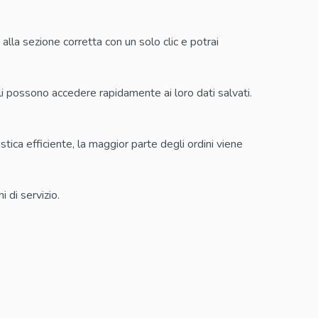
Silagra
o alla sezione corretta con un solo clic e potrai
Tadacip
Tadapox
uali possono accedere rapidamente ai loro dati salvati.
Tadalis Sx
tica efficiente, la maggior parte degli ordini viene
i di servizio.