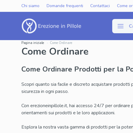
Chi siamo
Domande frequenti
Contattaci
Come or
C
Pagina iniziale
Come Ordinare
Come Ordinare
Disfun
Viagra Gen
Come Ordinare Prodotti per la P
Cialis Gene
Scopri quanto sia facile e discreto acquistare prodotti 
Levitra Ge
sicurezza in ogni passo.
Viagra Ori
Con erezioneinpillole.it, hai accesso 24/7 per ordinare 
orientamenti sui prodotti e le loro applicazioni.
Cialis Orig
Levitra Or
Esplora la nostra vasta gamma di prodotti per la pot