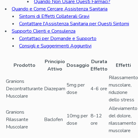
Quando Non Usare Questi Farmaci?
Quando e Come Cercare Assistenza Sanitaria
Sintomi di Effetti Collaterali Gravi
Contattare l'Assistenza Sanitaria per Questi Sintomi
Supporto Clienti e Consulenza
Contattaci per Domande e Supporto
Consigli e Suggerimenti Aggiuntivi
Principio
Durata
Prodotto
Dosaggio
Effetti
Attivo
Effetto
Rilassamento
Granions
5mg per
muscolare,
Decontratturante
Diazepam
4-6 ore
dose
riduzione
Muscolare
dello stress
Alleviamento
Granions
10mg per
8-12
del dolore,
Rilassante
Baclofen
dose
ore
rilassamento
Muscolare
muscolare